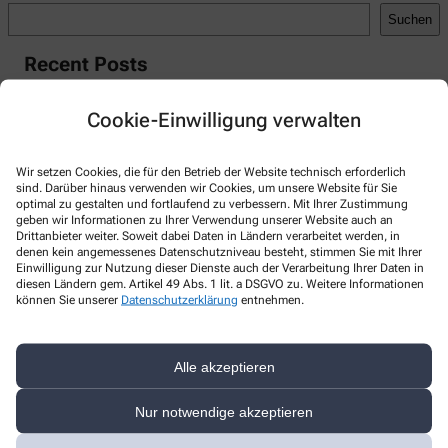
Suchen
Recent Posts
Hello world!
Cookie-Einwilligung verwalten
Recent Comments
Wir setzen Cookies, die für den Betrieb der Website technisch erforderlich
A WordPress Commenter
zu
Hello world!
sind. Darüber hinaus verwenden wir Cookies, um unsere Website für Sie
optimal zu gestalten und fortlaufend zu verbessern. Mit Ihrer Zustimmung
geben wir Informationen zu Ihrer Verwendung unserer Website auch an
Drittanbieter weiter. Soweit dabei Daten in Ländern verarbeitet werden, in
denen kein angemessenes Datenschutzniveau besteht, stimmen Sie mit Ihrer
Einwilligung zur Nutzung dieser Dienste auch der Verarbeitung Ihrer Daten in
Kontakt
diesen Ländern gem. Artikel 49 Abs. 1 lit. a DSGVO zu. Weitere Informationen
können Sie unserer
Datenschutzerklärung
entnehmen.
Fortuna-Apotheke
Reichenbacher Straße 19
,
02827
Görlitz
Alle akzeptieren
+49-3581/4 22 00
Nur notwendige akzeptieren
+49-3581/42 20 22
bestellung@apotheke-fortuna.de